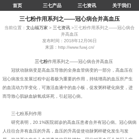
首页
三七产品
三七资讯
关于我们
三七粉作用系列之——冠心病合并高血压
当前位置：
文山福万家
>
三七资讯
>三七粉作用系列之——冠心病合
并高血压
发布时间：2018年12月06日
来源：http://www.fuwj.cn/
三七粉
作用系列之——冠心病合并高血压
冠状动脉病变是高血压导致的全身血管病变的一部分，高血压在
冠心病发生发展过程中起着极为重要的作用，持续增高的血压所产生
的血流动力学变化，可激活血液中的血小板，促发粥样硬化病变，进
而导致心肌缺血缺氧或坏死，引起冠心病。
三七粉系列作用
研究表明，20.1%医院就诊的高血压患者合并有冠心病。冠心病病
人往往合并有血压的升高，血压的升高促使动脉粥样硬化发生与发