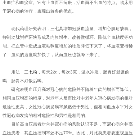
出血症和血瘀症。它有止血而不留瘀，活血而不出血的特点。临床用
于冠心病的治疗，表现出较多的优点。
现代药理研究表明，三七具增加冠脉血流量、增加心肌耐缺氧，
抑制动脉粥样斑块形成及内膜增生、改善微循环、降低全血粘度等功
能。把血管中造成血液粘稠度增加的物质降低下来了，将血液变得稀
了，血流的速度就加快了，从而血压也就降下来了。
用法：
三七粉
，每天2次，每次3克，温水冲服，肠胃好就饭前
喝，肠胃不好饭后喝。
研究表明血压升高对冠心病的危险并不随着年龄的增长而降低，
相同血压增高的幅度，对老年人反而比对中老年人冠心病发病的相对
危险性更高，女性冠心病发病率虽然低于男性，但相同血压水平对女
性冠心病发病的相对危险性和男性是相同的。
目前高血压患者对合并冠心病的风险认识不足，而冠心病合并高
血压患者，其血压控制率还不足70%。因此，对此类患者要重视血压