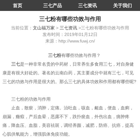
首页
三七产品
三七资讯
关于我们
三七粉有哪些功效与作用
当前位置：
文山福万家
>
三七资讯
>三七粉有哪些功效与作用
发布时间：2019年01月12日
来源：http://www.fuwj.cn/
三七粉
有哪些功效与作用？
三七
是一种非常名贵的中药材，日常养生多食用三七，对自身健
康是有很大好处的。著名的云南白药，其主要成分中就有三七，可见
三七的功效与作用是很大的。那么三七的具体功效和作用都有哪些呢?
三七粉的功效与作用
止血，散瘀，消肿，定痛。治吐血，咳血，衄血，便血，血痢，
崩漏，癥瘕，产后血晕，恶露不下，跌扑瘀血，外伤出血，痈肿疼
痛，降血压、血脂，美容祛斑，调经养颜，减肥，防癌、抗癌，提高
心肌供氧能力，增强肌体免疫功能。