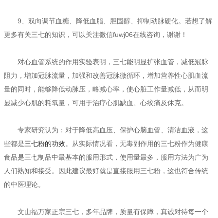
9、双向调节血糖、降低血脂、胆固醇、抑制动脉硬化。若想了解
更多有关三七的知识，可以关注微信fuwj06在线咨询，谢谢！
对心血管系统的作用实验表明，三七能明显扩张血管，减低冠脉
阻力，增加冠脉流量，加强和改善冠脉微循环，增加营养性心肌血流
量的同时，能够降低动脉压，略减心率，使心脏工作量减低，从而明
显减少心肌的耗氧量，可用于治疗心肌缺血、心绞痛及休克。
专家研究认为：对于降低高血压、保护心脑血管、清洁血液，这
些都是
三七粉的功效
。从实际情况看，无毒副作用的三七粉作为健康
食品是三七制品中最基本的服用形式，使用量最多，服用方法为广为
人们熟知和接受。因此建议最好就是直接服用三七粉，这也符合传统
的中医理论。
文山福万家正宗三七，多年品牌，质量有保障，真诚对待每一个