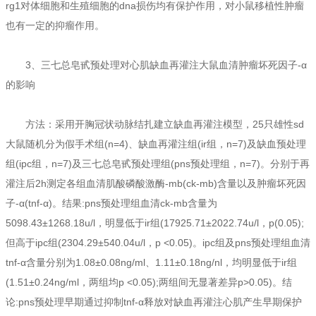
rg1对体细胞和生殖细胞的dna损伤均有保护作用，对小鼠移植性肿瘤
也有一定的抑瘤作用。
3、三七总皂甙预处理对心肌缺血再灌注大鼠血清肿瘤坏死因子-α
的影响
方法：采用开胸冠状动脉结扎建立缺血再灌注模型，25只雄性sd
大鼠随机分为假手术组(n=4)、缺血再灌注组(ir组，n=7)及缺血预处理
组(ipc组，n=7)及三七总皂甙预处理组(pns预处理组，n=7)。分别于再
灌注后2h测定各组血清肌酸磷酸激酶-mb(ck-mb)含量以及肿瘤坏死因
子-α(tnf-α)。结果:pns预处理组血清ck-mb含量为
5098.43±1268.18u/l，明显低于ir组(17925.71±2022.74u/l，p(0.05);
但高于ipc组(2304.29±540.04u/l，p <0.05)。ipc组及pns预处理组血清
tnf-α含量分别为1.08±0.08ng/ml、1.11±0.18ng/nl，均明显低于ir组
(1.51±0.24ng/ml，两组均p <0.05);两组间无显著差异p>0.05)。结
论:pns预处理早期通过抑制tnf-α释放对缺血再灌注心肌产生早期保护