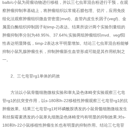
balb/c小鼠为荷瘤动物进行移植，并以三七虫草混合粉进行干预，在观
察肿瘤抑制率基础上，将肿瘤组织以常规石腊包埋、切片，应用免疫
组化法观察肿瘤组织微血管密度(mvd)、血管内皮生长因子(vegf)、金
属蛋白酶组织抑制因子ⅱ(timp-2)表达。结果所设计两个实验剂量组的
肿瘤抑制率分别为48.95%、37.64%;实验两组肿瘤组织mvd、vegf阳
性表达明显降低，timp-2表达水平明显增加。结论三七虫草混合粉能够
抑制小鼠乳腺肿瘤生长，抑制肿瘤新生血管形成可能是其作用机制之
一。
2、三七皂苷rg1单体的药效
方法以小鼠骨髓细胞微核实验和睾丸染色体畸变实验观察三七皂
苷rg1的抗突变作用，以s-180和h-22移植性肿瘤观察三七皂苷rg1的抗
肿瘤效果。结果三七皂苷rg1对环磷酰胺诱发的小鼠骨髓细胞微核发生
和丝裂霉素诱发的小鼠睾丸细胞染色体畸变均有明显的抑制效果;对s-
180和h-22小鼠移植性肿瘤生长也有明显的抑制作用。结论三七皂苷