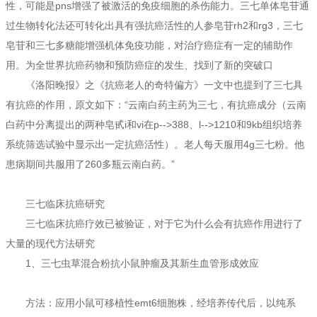
性，可能是pns增强了被激活的免疫细胞的杀伤能力。三七单体皂苷通
过生物转化法还可转化出具有强抗癌活性的人参皂苷rh2和rg3，三七
皂苷和三七多糖能增强机体免疫功能，对治疗癌症有一定的辅助作
用。为全世界抗癌药物和预防癌症的发生、找到了新的突破口
《洛阳晚报》之《抗癌老人的奇特偏方》一文中也提到了三七具
有抗癌的作用，原文如下：“云南白药主药为三七，有抗癌成分（云南
白药中分离提出的两种皂甙i和vi在p-->388、l-->1210和9kb组织培养
系统筛选试验中显示出一定抗癌活性）。老人每天服用4g三七粉。他
患病期间共服用了260多瓶云南白药。”
三七临床抗癌研究
三七临床抗癌疗效已被验证，对于它为什么会有抗癌作用进行了
大量的现代方法研究
1、三七虫草混合粉抗小鼠肿瘤及其新生血管形成效应
方法：应用小鼠可移植性emt6细胞株，经培养传代后，以纯系