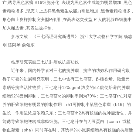
亡;诱导黑色素瘤 B16细胞分化 ,表现为黑色素生成能力明显增加 ,黑色
素颗粒增多 ,形态向上皮样黑色素生成能力明显增加 ,黑色素颗粒增多 ,
形态向上皮样抑制突变型P作用 ,在高表达突变型 P 人的乳腺癌细胞中
加入槲皮素 ,其表达被抑制。
参考文献：《三七药理研究新进展》 浙江大学动物科学学院 杨志
刚 陈阿琴 俞颂东
临床研究表面三七抗肿瘤或抗癌功效
近年来，国内外学者对三七的抗肿瘤、抗癌的功效和作用研究取
得了可喜的进展研究表明，三七中含有三七皂苷、β-榄香烯、微量元
素硒等抗癌活性物质；三七皂苷120ug/ml 浓度的rb1能使培养的肿瘤
细胞92%受到抑制，三七皂苷rd的抑制率则为79%；三七皂苷rh1对培
养的肝癌细胞有明显的抑制作用，rh1可抑制小鼠黑色素瘤（b16）的
生长，作用呈浓度依赖关系；三七皂苷rh2具有较强的抗肿瘤活性，并
能诱导癌细胞逆转成非癌细胞。三七皂苷在与刀豆蛋白（cona）或植
物血凝素（pha）同时存在时，其诱导的小鼠脾细胞具有较强的抗瘤活