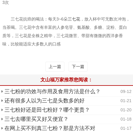
3次
三七花抗癌的喝法：每天3~6朵
三七花
，放入杯中可无数次冲泡，
当茶喝。三七花中含有丰富的人参皂苷、氨基酸、多糖、淀粉、蛋白
质等，三七花是全株之精华，三七花微苦、带甜有微微的西洋参香
味，比较能适应大多数人的口感
上一篇
下一篇
文山福万家推荐您阅读：
三七粉的功效与作用及食用方法是什么？
09-12
还有很多人以为三七是头数多的好
01-21
三七粉好还是田七粉好？哪个更贵？
01-20
三七去哪里买又好又便宜？
01-18
在网上买不到真三七粉？那是方法不对
01-17