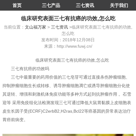
首页
三七产品
三七资讯
关于我们
临床研究表面三七有抗癌的功效,怎么吃
当前位置：
文山福万家
>
三七资讯
>临床研究表面三七有抗癌的功效,
怎么吃
发布时间：2018年12月08日
来源：http://www.fuwj.cn/
临床研究表面三七有抗癌的功效,怎么吃
三七有抗癌的功效吗
三七中最重要的药用价值的三七皂苷可通过直接杀伤肿瘤细胞、
抑制肿瘤细胞生长或转移、诱导肿瘤细胞凋亡或诱导肿瘤细胞分化使
其逆转、增强和刺激机体免疫功能等多种方式起到抗肿瘤作用 。石雪
迎等 采用免疫组化法检测发现三七可通过降低大鼠胃黏膜上皮细胞表
皮生长因子受(ECRF)C2erbB2,H2ras,Bcl22等癌基因的异常表达治疗
胃癌前病变。