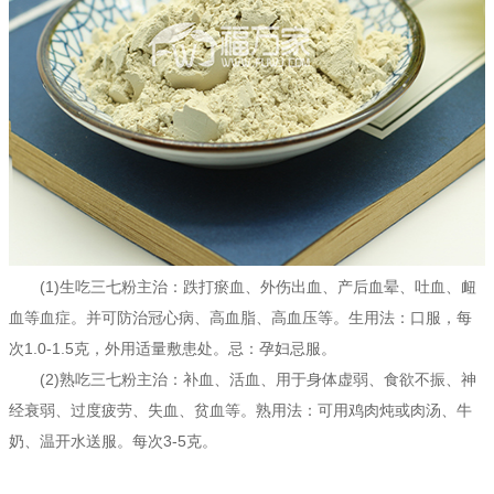
(1)生吃三七粉主治：跌打瘀血、外伤出血、产后血晕、吐血、衄
血等血症。并可防治冠心病、高血脂、高血压等。生用法：口服，每
次1.0-1.5克，外用适量敷患处。忌：孕妇忌服。
(2)熟吃三七粉主治：补血、活血、用于身体虚弱、食欲不振、神
经衰弱、过度疲劳、失血、贫血等。熟用法：可用鸡肉炖或肉汤、牛
奶、温开水送服。每次3-5克。