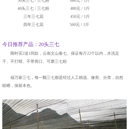
30头三七 / 三七粉
680元 / 1斤
40头三七 / 三七粉
480元 / 1斤
三年三七花
450元 / 1斤
四年三七花
560元 / 1斤
今日推荐产品：20头三七
限时买2送1同款，云南文山春七、保证每斤22个以内，水洗足
干、不打蜡、不带剪口、可磨三七粉
福万家三七，每一颗三七都是经过人工精选、修剪、分类，自然
晾晒，保留本色。