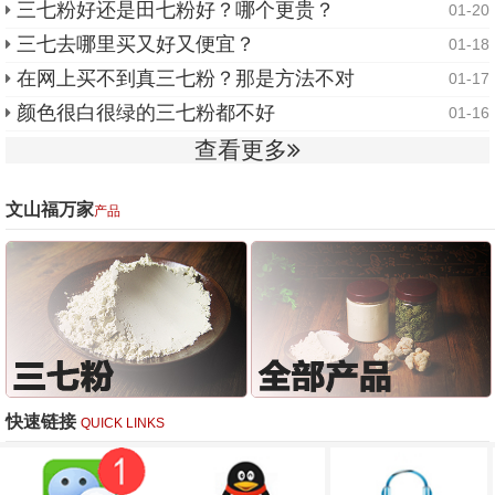
三七粉好还是田七粉好？哪个更贵？
01-20
三七去哪里买又好又便宜？
01-18
在网上买不到真三七粉？那是方法不对
01-17
颜色很白很绿的三七粉都不好
01-16
查看更多
文山福万家
产品
快速链接
QUICK LINKS