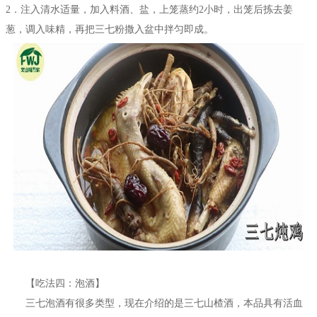
2．注入清水适量，加入料酒、盐，上笼蒸约2小时，出笼后拣去姜
葱，调入味精，再把三七粉撒入盆中拌匀即成。
【吃法四：泡酒】
三七泡酒有很多类型，现在介绍的是三七山楂酒，本品具有活血