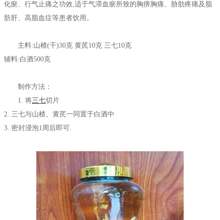
化瘀、行气止痛之功效,适于气滞血瘀所致的胸痹胸痛、胁肋疼痛及脂
肪肝、高脂血症等患者饮用。
主料:山楂(干)30克 黄芪10克 三七10克
辅料:白酒500克
制作方法：
1. 将
三七
切片
2. 三七与山楂、黄芪一同置于白酒中
3. 密封浸泡1周后即可.