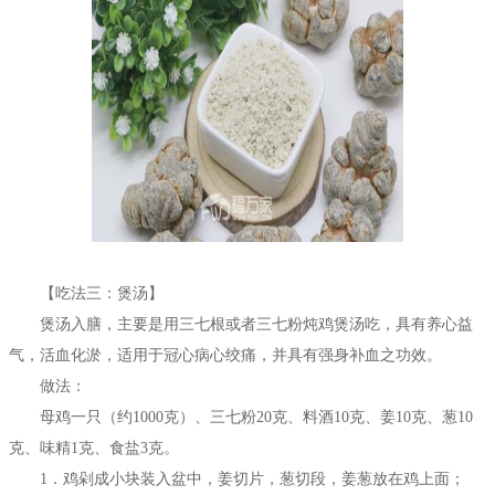
【吃法三：煲汤】
煲汤入膳，主要是用三七根或者三七粉炖鸡煲汤吃，具有养心益
气，活血化淤，适用于冠心病心绞痛，并具有强身补血之功效。
做法：
母鸡一只（约1000克）、三七粉20克、料酒10克、姜10克、葱10
克、味精1克、食盐3克。
1．鸡剁成小块装入盆中，姜切片，葱切段，姜葱放在鸡上面；