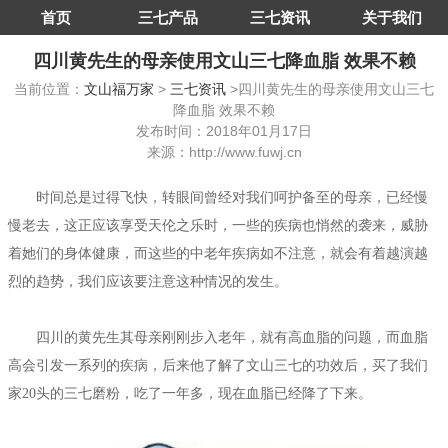
首页
三七产品
三七资讯
关于我们
四川黄先生的母亲使用文山三七降血脂 效果不赖
当前位置：
文山福万家
>
三七资讯
>四川黄先生的母亲使用文山三七
降血脂 效果不赖
发布时间：2018年01月17日
来源：http://www.fuwj.cn
时间总是过得飞快，转眼间曾经对我们呵护备至的母亲，已经慢
慢老去，这正应该享受天伦之乐时，一些的疾病也悄然的袭来，威胁
着她们的身体健康，而这些的中老年疾病如不注意，就会有着越演越
烈的趋势，我们应该要注意这种情况的发生。
四川的黄先生其母亲刚刚步入老年，就有高血脂的问题，而血脂
高会引发一系列的疾病，后来他了解了文山三七的功效后，买了我们
家20头的三七磨粉，吃了一年多，现在血脂已经降了下来。