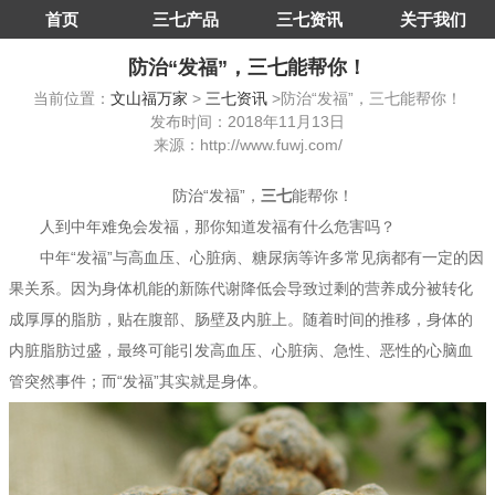
首页
三七产品
三七资讯
关于我们
防治“发福”，三七能帮你！
当前位置：
文山福万家
>
三七资讯
>防治“发福”，三七能帮你！
发布时间：2018年11月13日
来源：http://www.fuwj.com/
防治“发福”，
三七
能帮你！
人到中年难免会发福，那你知道发福有什么危害吗？
中年“发福”与高血压、心脏病、糖尿病等许多常见病都有一定的因
果关系。因为身体机能的新陈代谢降低会导致过剩的营养成分被转化
成厚厚的脂肪，贴在腹部、肠壁及内脏上。随着时间的推移，身体的
内脏脂肪过盛，最终可能引发高血压、心脏病、急性、恶性的心脑血
管突然事件；而“发福”其实就是身体。