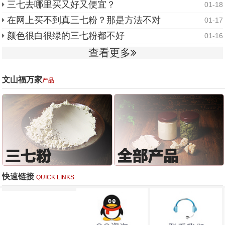
三七去哪里买又好又便宜？
01-18
在网上买不到真三七粉？那是方法不对
01-17
颜色很白很绿的三七粉都不好
01-16
查看更多
文山福万家
产品
快速链接
QUICK LINKS