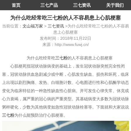
首页
三七产品
三七资讯
关于我们
为什么吃经常吃三七粉的人不容易患上心肌梗塞
当前位置：
文山福万家
>
三七资讯
>为什么吃经常吃三七粉的人不容易
患上心肌梗塞
发布时间：2018年11月22日
来源：http://www.fuwj.cn/
为什么吃经常吃
三七粉
的人不容易患上心肌梗塞
心肌梗死指冠状动脉病变的基础上，发生冠状动脉突然完全性闭
塞，冠状动脉供血急剧减少或中断，心肌发生缺血、损伤和坏死，临床
上出现以剧烈胸痛、发热、白细胞计数、心电图进行性和心肌酶学动态
变化为临床特征的一种急性缺血性心脏病。并可发生心律失常、休克或
心力衰竭，属严重的冠心病的严重类型。其基础病变大多数为冠状动脉
粥样硬化，少数为其他病变如急性冠状动脉栓塞等。下面就和大家说说
三七粉
为什么能预防治疗心肌梗塞。