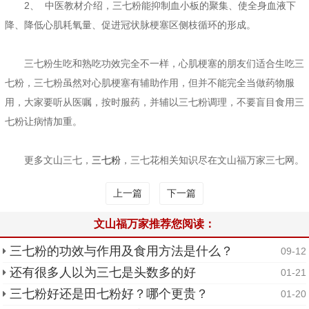
2、 中医教材介绍，三七粉能抑制血小板的聚集、使全身血液下
降、降低心肌耗氧量、促进冠状脉梗塞区侧枝循环的形成。
三七粉生吃和熟吃功效完全不一样，心肌梗塞的朋友们适合生吃三
七粉，三七粉虽然对心肌梗塞有辅助作用，但并不能完全当做药物服
用，大家要听从医嘱，按时服药，并辅以三七粉调理，不要盲目食用三
七粉让病情加重。
更多文山三七，
三七粉
，三七花相关知识尽在文山福万家三七网。
上一篇
下一篇
文山福万家推荐您阅读：
三七粉的功效与作用及食用方法是什么？
09-12
还有很多人以为三七是头数多的好
01-21
三七粉好还是田七粉好？哪个更贵？
01-20